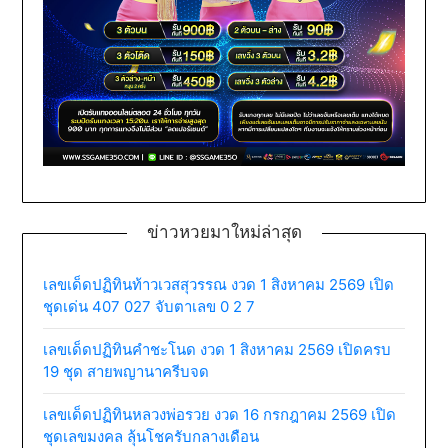
ข่าวหวยมาใหม่ล่าสุด
เลขเด็ดปฏิทินท้าวเวสสุวรรณ งวด 1 สิงหาคม 2569 เปิด
ชุดเด่น 407 027 จับตาเลข 0 2 7
เลขเด็ดปฏิทินคำชะโนด งวด 1 สิงหาคม 2569 เปิดครบ
19 ชุด สายพญานาครีบจด
เลขเด็ดปฏิทินหลวงพ่อรวย งวด 16 กรกฎาคม 2569 เปิด
ชุดเลขมงคล ลุ้นโชครับกลางเดือน