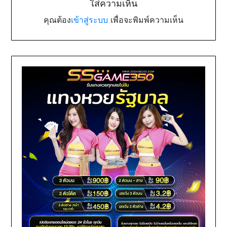
ใส่ความเห็น
คุณต้อง
เข้าสู่ระบบ
เพื่อจะพิมพ์ความเห็น