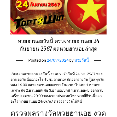
หวยฮานอยวันนี้ ตรวจหวยฮานอย 24
กันยายน 2567 ผลหวยฮานอยล่าสุด
Posted on
24/09/2024
by
หวยวันนี้
เว็บตรวจหวยฮานอยวันนี้ งวดประจำวันที่ 24 ก.ย. 2567 หวย
ฮานอยวันนี้ออกอะไร รับชมถ่ายทอดสดออกรางวัล รู้ผลทุกวัน
หลัง 16.00 ผลหวยฮานอยจะออกเรียงเวลาไปเลย 1.ฮานอย
เฉพาะกิจ 2.ฮานอยพิเศษ 3.ฮานอยปกติ 4.ฮานอยvip ออกครบ
เสร็จประมาณ 20.00 ของเวลาประเทศไทย หวยยี่กีวันนี้ออก
อะไร หวยฮานอย 24/09/67 ตรวจรางวัลได้ที่นี่
ตรวจผลรางวัลหวยฮานอย งวด