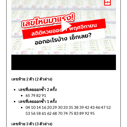
เลขท้าย 2 ตัว (2 ตัวล่าง)
เลขที่เคยออกซ้ำ 2 ครั้ง
65 79 82 91
เลขที่เคยออกซ้ำ 1 ครั้ง
04 10 14 16 20 29 30 33 35 38 39 42 43 46 47 52
53 56 58 61 62 68 70 74 75 83 89 92 95
เลขท้าย 3 ตัว (3 ตัวล่าง)