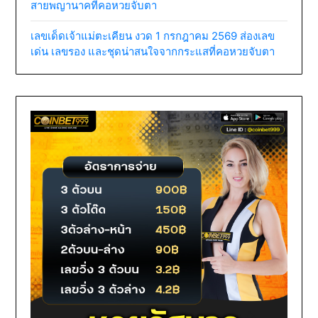
สายพญานาคที่คอหวยจับตา
เลขเด็ดเจ้าแม่ตะเคียน งวด 1 กรกฎาคม 2569 ส่องเลข
เด่น เลขรอง และชุดน่าสนใจจากกระแสที่คอหวยจับตา