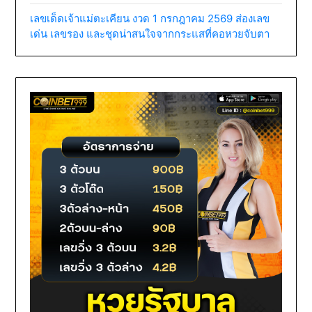
เลขเด็ดเจ้าแม่ตะเคียน งวด 1 กรกฎาคม 2569 ส่องเลข
เด่น เลขรอง และชุดน่าสนใจจากกระแสที่คอหวยจับตา